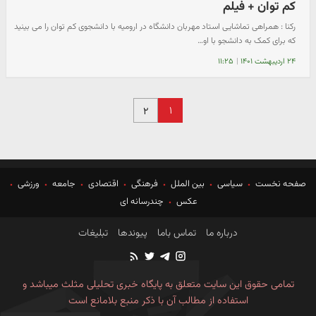
کم توان + فیلم
رکنا : همراهی تماشایی استاد مهربان دانشگاه در ارومیه با دانشجوی کم توان را می بینید
که برای کمک به دانشجو با او…
۲۴ اردیبهشت ۱۴۰۱
|
۱۱:۲۵
۱
۲
صفحه نخست
سیاسی
بین الملل
فرهنگی
اقتصادی
جامعه
ورزشی
عکس
چندرسانه ای
درباره ما
تماس باما
پیوندها
تبلیغات
تمامی حقوق این سایت متعلق به پایگاه خبری تحلیلی مثلث میباشد و
استفاده از مطالب آن با ذکر منبع بلامانع است