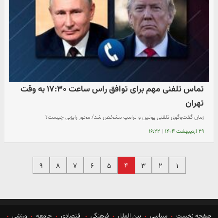
تماس تلفنی مهم برای توافق راس ساعت ۱۷:۳۰ به وقت
تهران
زمان گفت‌وگوی تلفنی پوتین و ترامپ مشخص شد/ محور رایزنی چیست؟
۲۹ اردیبهشت ۱۴۰۴
|
۱۶:۲۲
۴
۹
۸
۷
۶
۵
۳
۲
۱
صفحه نخست
سیاسی
بین الملل
فرهنگی
اقتصادی
جامعه
ورزشی