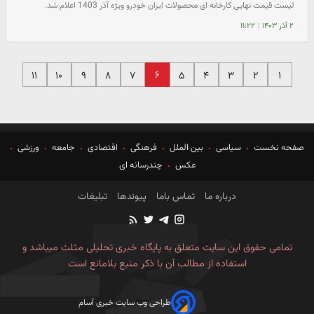
لیست قیمت نهایی کارخانه ای محصولات ایران خودرو ویژه آذر 1403 اعلام شد.
۲ آذر ۱۴۰۳
|
۱۱:۲۲
۶
۱۱
۱۰
۹
۸
۷
۵
۴
۳
۲
۱
صفحه نخست
سیاسی
بین الملل
فرهنگی
اقتصادی
جامعه
ورزشی
عکس
چندرسانه ای
درباره ما
تماس باما
پیوندها
تبلیغات
تمامی حقوق این سایت متعلق به پایگاه خبری تحلیلی مثلث میباشد و
استفاده از مطالب آن با ذکر منبع بلامانع است
طراحی وب سایت خبری آسام