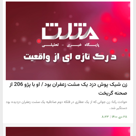
زن شیک پوش دزد یک مشت زعفران بود / او با پژو 206 از
صحنه گریخت
حوادث رکنا: زن جوانی که از یک عطاری در فلکه دوم صادقیه یک مشت زعفران دزدیده بود
دستگیر شد..
۲۸ دی ۱۴۰۰
|
۸:۲۳