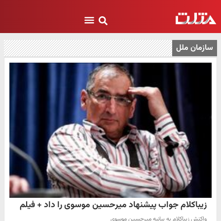
سازمان ملل
زیباکلام جواب پیشنهاد میرحسین موسوی را داد + فیلم
واکنش زیباکلام به بیانیه میرحسین موسوی