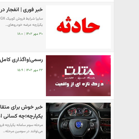
خبر فوری | انفجار در 
س
یکپارچه عرضه خودروهای…
۳۰ مهر ۱۴۰۲
|
۱۸:۰
رسمی|واگذاری کامل 
۲۲ مهر ۱۴۰۲
|
۱۵:۹
خبر خوش برای متقاض
یکپارچه؛چه کسانی ام
می‌توانند در سومین مرحله…