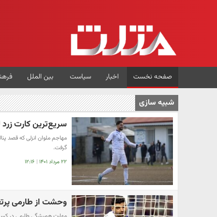
صفحه نخست
اخبار
سیاست
بین الملل
فرهن
شبیه سازی
سریع‌ترین کارت زرد 
مهاجم ملوان انزلی که قصد پنا
گرفت.
۲۲ مرداد ۱۴۰۱
|
۱۲:۱۶
وحشت از طارمی پرتغا
مهارت همیشگی طارمی در کسب پن