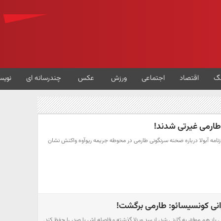
گ
اقتصاد
اجتماعی
ورزش
عکس
چندرسانه ای
نویس
 طارمی غیرتی شدند!
وزنامه آبولا درباره صحنه سرنگونی طارمی در محوطه جریمه ریو‌آوه واکنش نشان
 باز هم موفق به گلزنی شد، از سد ویزلا گذشته و فاصله اش با صدر را حفظ کند.