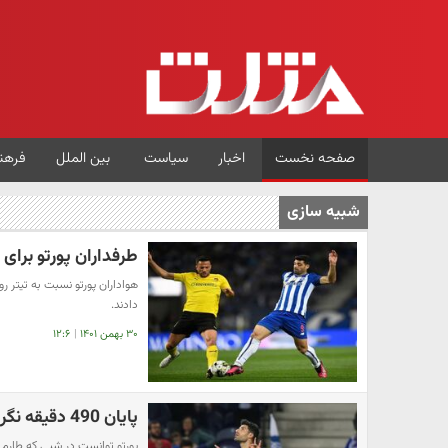
صفحه نخست
اخبار
سیاست
بین الملل
فرهن
شبیه سازی
طرفداران پورتو برای
هواداران پورتو نسبت به تیتر ر
دادند.
۳۰ بهمن ۱۴۰۱
|
۱۲:۶
پایان 490 دقیقه نگرانی کونسیسائو: طارمی برگشت!
پورتو توانست در شبی که طارمی