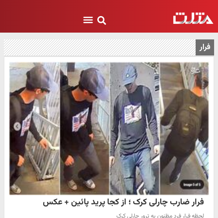
فرار
فرار ضارب چارلی کرک ؛ از کجا پرید پائین + عکس
لحظه فرار فرد مظنون به ترور چارلی کرک