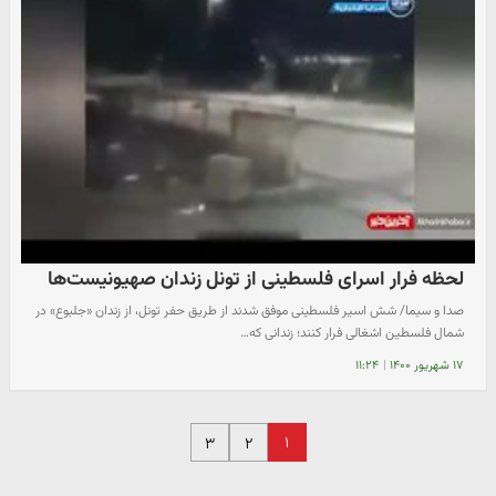
لحظه فرار اسرای فلسطینی از تونل زندان صهیونیست‌ها
صدا و سیما/ شش اسیر فلسطینی موفق شدند از طریق حفر تونل، از زندان «جلبوع» در
شمال فلسطین اشغالی فرار کنند؛ زندانی که…
۱۷ شهریور ۱۴۰۰
|
۱۱:۲۴
۱
۳
۲