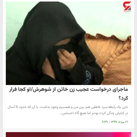
ماجرای درخواست عجیب زن خائن از شوهرش/او کجا فرار
کرد؟
حتی یک رابطه سرد عاطفی هم بین من و همسرم وجود نداشت. با آن که حدود 16سال
در کنارش زندگی کرده بودم اما هیچ گاه احساس…
۲۱ مرداد ۱۳۹۹
|
۹:۴۹