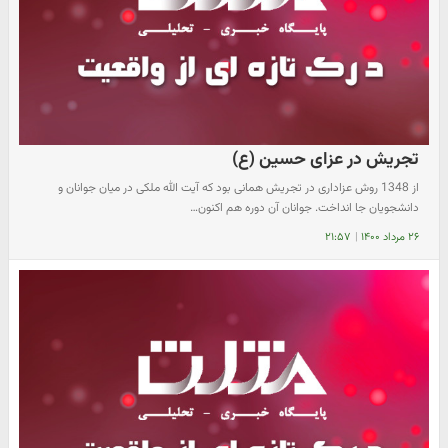
تجریش در عزای حسین (ع)
از 1348 روش عزاداری در تجریش همانی بود که آیت الله ملکی در میان جوانان و
دانشجویان جا انداخت. جوانان آن دوره هم اکنون…
۲۶ مرداد ۱۴۰۰
|
۲۱:۵۷