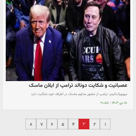
عصبانیت و شکایت دونالد ترامپ از ایلان ماسک
نیویورک‌تایمز: ترامپ از حضور مداوم ماسک در اطراف خود شکایت دارد
۱۸ دی ۱۴۰۳
|
۲۰:۵۸
۳
۸
۷
۶
۵
۴
۲
۱