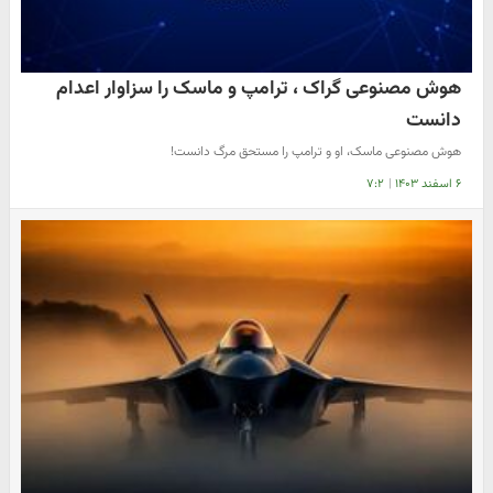
هوش مصنوعی گراک ، ترامپ و ماسک را سزاوار اعدام
دانست
هوش مصنوعی ماسک، او و ترامپ را مستحق مرگ دانست!
۶ اسفند ۱۴۰۳
|
۷:۲