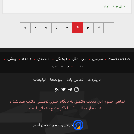
۳ آذر ۱۴۰۳
|
۱۶:۲
۴
۹
۸
۷
۶
۵
۳
۲
۱
صفحه نخست
سیاسی
بین الملل
فرهنگی
اقتصادی
جامعه
ورزشی
عکس
چندرسانه ای
درباره ما
تماس باما
پیوندها
تبلیغات
تمامی حقوق این سایت متعلق به پایگاه خبری تحلیلی مثلث میباشد و
استفاده از مطالب آن با ذکر منبع بلامانع است
طراحی وب سایت خبری آسام