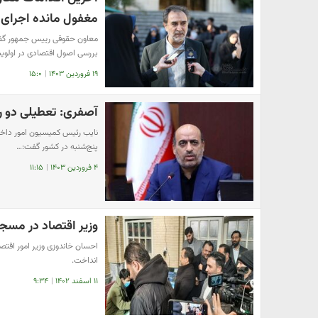
مغفول مانده اجرای 
معاون حقوقی رییس جمهور گفت
بررسی اصول اقتصادی در اولو
۱۹ فروردین ۱۴۰۳
|
۱۵:۰
آصفری: تعطیلی دو ر
نایب رئیس کمیسیون امور داخل
پنج‌شنبه در کشور گفت:…
۴ فروردین ۱۴۰۳
|
۱۱:۱۵
وزیر اقتصاد در مسجد
احسان خاندوزی وزیر امور اقتص
انداخت.
۱۱ اسفند ۱۴۰۲
|
۹:۳۴