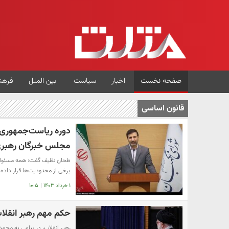
صفحه نخست
اخبار
سیاست
بین الملل
فرهن
قانون اساسی
دوره ریاست‌جمهوری ج
مجلس خبرگان رهبر
طحان نظیف گفت: همه مسئولیت
برخی از محدودیت‌ها قرار داده
۱ خرداد ۱۴۰۳
|
۱۰:۵
حکم مهم رهبر انقلا
رهبر انقلاب، در پیامی به محم