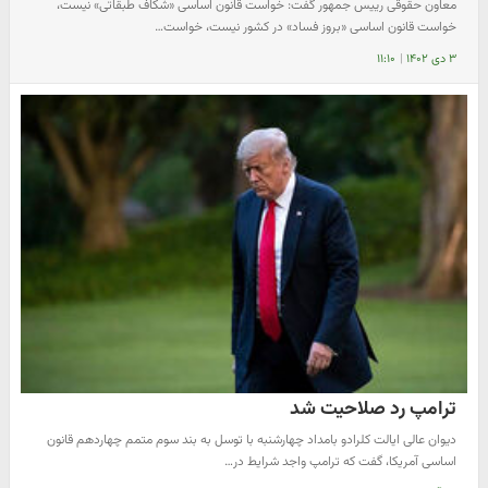
معاون حقوقی رییس جمهور گفت: خواست قانون اساسی «شکاف طبقاتی» نیست،
خواست قانون اساسی «بروز فساد» در کشور نیست، خواست…
۳ دی ۱۴۰۲
|
۱۱:۱۰
ترامپ رد صلاحیت شد
دیوان عالی ایالت کلرادو بامداد چهارشنبه با توسل به بند سوم متمم چهاردهم قانون
اساسی آمریکا، گفت که ترامپ واجد شرایط در…