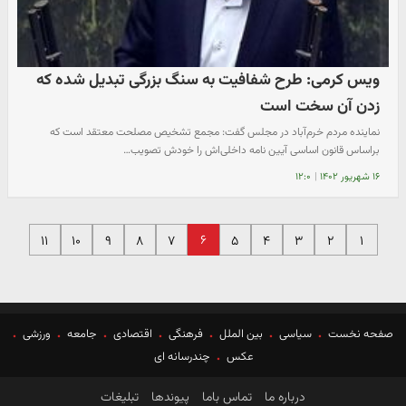
ویس‌ کرمی: طرح شفافیت به سنگ بزرگی تبدیل شده که
زدن آن سخت است
نماینده مردم خرم‌آباد در مجلس گفت: مجمع تشخیص مصلحت معتقد است که
براساس قانون اساسی آیین نامه داخلی‌اش را خودش تصویب…
۱۶ شهریور ۱۴۰۲
|
۱۲:۰
۶
۱۱
۱۰
۹
۸
۷
۵
۴
۳
۲
۱
صفحه نخست
سیاسی
بین الملل
فرهنگی
اقتصادی
جامعه
ورزشی
عکس
چندرسانه ای
درباره ما
تماس باما
پیوندها
تبلیغات