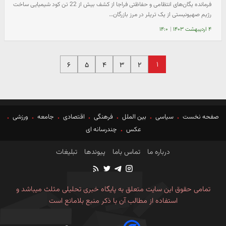
فرمانده یگان‌های انتظامی و حفاظتی فراجا از کشف بیش از 22 تن کود شیمیایی ساخت
رژیم صهیونیستی از یک تریلر در مرز بازرگان…
۴ اردیبهشت ۱۴۰۳
|
۱۴:۰
۱
۶
۵
۴
۳
۲
صفحه نخست
سیاسی
بین الملل
فرهنگی
اقتصادی
جامعه
ورزشی
عکس
چندرسانه ای
درباره ما
تماس باما
پیوندها
تبلیغات
تمامی حقوق این سایت متعلق به پایگاه خبری تحلیلی مثلث میباشد و
استفاده از مطالب آن با ذکر منبع بلامانع است