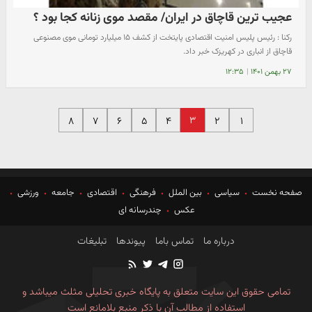
عجیب ترین قاچاق در ایران/ مقصد موی زنانه کجا بود ؟
رکنا : رئیس پلیس امنیت اقتصادی پایتخت از کشف ۱۵ میلیارد تومانی موی مصنوعی
قاچاق از انباری در کهریزک خبر داد.
۲۷ بهمن ۱۴۰۱
|
۱۲:۳۵
۳
۸
۷
۶
۵
۴
۲
۱
صفحه نخست
سیاسی
بین الملل
فرهنگی
اقتصادی
جامعه
ورزشی
عکس
چندرسانه ای
درباره ما
تماس باما
پیوندها
تبلیغات
تمامی حقوق این سایت متعلق به پایگاه خبری تحلیلی مثلث میباشد و
استفاده از مطالب آن با ذکر منبع بلامانع است