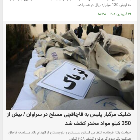
به ارزش 130 میلیارد ریال در عملیات…
۲۱ فروردین ۱۴۰۲
|
۱۸:۲۸
شلیک مرگبار پلیس به قاچاقچی مسلح در سراوان / بیش از
350 کیلو مواد مخدر کشف شد
حوادث رکنا: فرمانده انتظامی استان سیستان و بلوچستان از انهدام باند مسلحانه قاچاق،
هلاکت یک سوداگر مرگ و کشف ۳۵۸ کیلو…