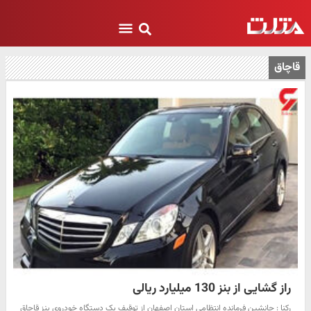
قاچاق
راز گشایی از بنز 130 میلیارد ریالی
رکنا : جانشین فرمانده انتظامی استان اصفهان از توقیف یک دستگاه خودروی بنز قاچاق