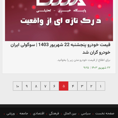
قیمت خودرو پنجشنبه 22 شهریور 1403 | سوگولی ایران
خودرو گران شد
برای اطلاع از قیمت خودرو متن زیر را بخوانید.
۲۲ شهریور ۱۴۰۳
|
۹:۲۵
۵
۱۰
۹
۸
۷
۶
۴
۳
۲
۱
صفحه نخست
سیاسی
بین الملل
فرهنگی
اقتصادی
جامعه
ورزشی