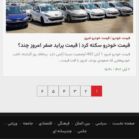
قیمت خودرو | قیمت خودرو امروز
قیمت خودرو سکته کرد | قیمت پراید صفر امروز چند؟
قیمت خودرو امروز 1 آبان 1402وضعیت نسبتا آرامی دارد. برخلاف روز گذشته، اغلب
خودروهایی که صعودی بودند، امروز با افت قیمت…
۲ آبان ۱۴۰۲
|
۱۵:۴۰
۱
۶
۵
۴
۳
۲
صفحه نخست
سیاسی
بین الملل
فرهنگی
اقتصادی
جامعه
ورزشی
عکس
چندرسانه ای