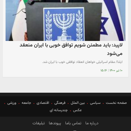
لاپید: باید مطمئن شویم توافق خوبی با ایران منعقد
می‌شود
ایلنا/ مقام اسرائیلی خواهان انعقاد توافقی خوب با ایران شد.
۱۰ تیر ۱۴۰۰
|
۱۵:۱۶
صفحه نخست
سیاسی
بین الملل
فرهنگی
اقتصادی
جامعه
ورزشی
عکس
چندرسانه ای
درباره ما
تماس باما
پیوندها
تبلیغات