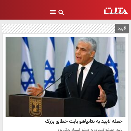
لاپید
حمله لاپید به نتانیاهو بابت خطای بزرگ
لاپید: حملات گسترده به دمشق اشتباه بزرگی بود