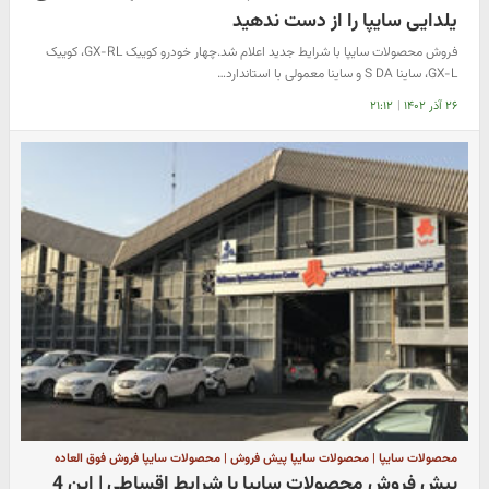
یلدایی سایپا را از دست ندهید
فروش محصولات سایپا با شرایط جدید اعلام شد.چهار خودرو کوییک GX-RL، کوییک
GX-L، ساینا S DA و ساینا معمولی با استاندارد…
۲۶ آذر ۱۴۰۲
|
۲۱:۱۲
محصولات سایپا | محصولات سایپا پیش فروش | محصولات سایپا فروش فوق العاده
پیش فروش محصولات سایپا با شرایط اقساطی | این 4