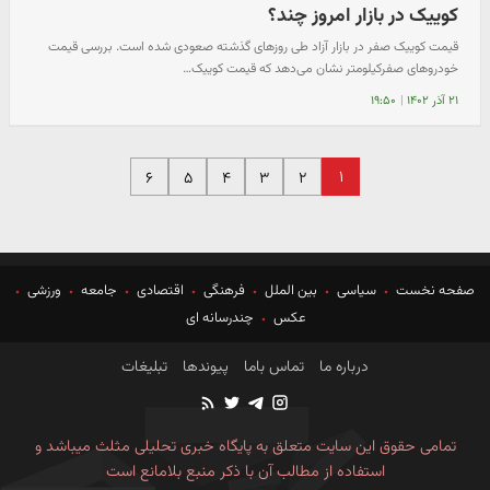
کوییک در بازار امروز چند؟
قیمت کوییک صفر در بازار آزاد طی روزهای گذشته صعودی شده است. بررسی قیمت
خودروهای صفرکیلومتر نشان می‌دهد که قیمت کوییک…
۲۱ آذر ۱۴۰۲
|
۱۹:۵۰
۱
۶
۵
۴
۳
۲
صفحه نخست
سیاسی
بین الملل
فرهنگی
اقتصادی
جامعه
ورزشی
عکس
چندرسانه ای
درباره ما
تماس باما
پیوندها
تبلیغات
تمامی حقوق این سایت متعلق به پایگاه خبری تحلیلی مثلث میباشد و
استفاده از مطالب آن با ذکر منبع بلامانع است