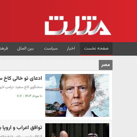
صفحه نخست
اخبار
سیاست
بین الملل
فرهن
مصر
ادعای تو خالی کاخ س
سخنگوی کاخ سفید: ترامپ لای
۱۰ مرداد ۱۴۰۴
|
۷:۷
توافق اعراب و اروپا
ائتلاف پاریس‌ـ‌ریاض علیه مقا