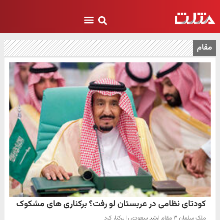
مقام
کودتای نظامی در عربستان لو رفت؟ برکناری های مشکوک
ملک سلمان ۳ مقام ارشد سعودی را برکنار کرد