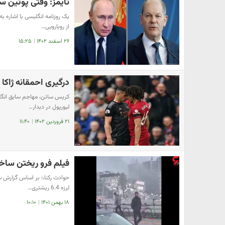
تایمز: وقتی پوتین 
یک روزنامه انگلیسی با اشاره به
از رویارویی…
۲۶ اسفند ۱۴۰۲
|
۱۵:۲۵
درگیری احمقانه ژاکا ل
کریس ساتن، مهاجم سابق انگلیس
لیورپول در دیدار…
۲۱ فروردین ۱۴۰۲
|
۱۱:۴۰
فیلم فرو ریختن ساخت
لرزه 6.4 ریشتری…
۱۸ بهمن ۱۴۰۱
|
۱۰:۱۰