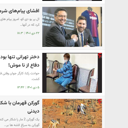
افشای پیام‌های شرم‌
ال‌ پر یو دی کو، امروز پیام ه
کرد که در آنها…
۲۲ دی ۱۴۰۱
|
۱۸:۳
دختر تهرانی تنها بو
دفاع از نا موش!
حوادث رکنا: کارگر جوان وقتی ف
کشت.
۵ دی ۱۴۰۱
|
۱۳:۴۲
گورکن قهرمان با شک
دیدنی
یک گورکن 2 مار را ش
گورکن به سراغ لاشه ها بر…