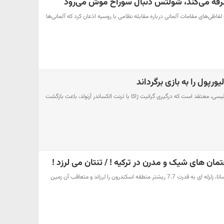
سرفه می‌کند، شولتس دنبال سوراخ موش می‌رود
 لفاظی‌های مقامات آلمانی درباره مقابله نظامی با روسیه اذعان کرد که آلمانی‌ها
یورپول را به بازی برگرداند
ی، معتقد است که درگیری گرانیت ژاکا با ترنت الکساندر آرنولد، باعث بازگشت
مان های شیک و مدرن در ترکیه ! / تنتان می لرزد !
حوادث رکنا،؛ بر اساس گزارش سانا، زلزله ای به قدرت 7.7 ریشتر منطقه اسکندرون را لرزاند و متعاقب آن زمین