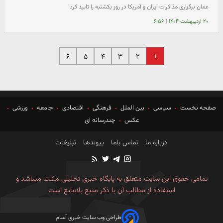
عمان برگزاری مذاکرات ایران و آمریکا در روز یکشنبه را تایید کرد
۲۰ اردیبهشت ۱۴۰۴
|
۶:۵۶
۱
۶
۵
۴
۳
۲
صفحه نخست
سیاسی
بین الملل
فرهنگی
اقتصادی
جامعه
ورزشی
عکس
چندرسانه ای
درباره ما
تماس باما
پیوندها
تبلیغات
تمامی حقوق این سایت متعلق به پایگاه خبری تحلیلی مثلث میباشد و
استفاده از مطالب آن با ذکر منبع بلامانع است
طراحی وب سایت خبری آسام