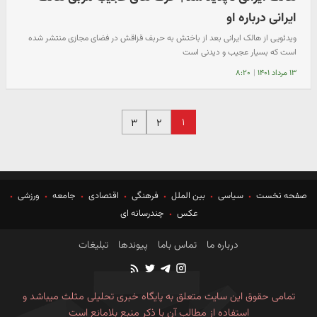
ایرانی درباره او
ویدئویی از هالک ایرانی بعد از باختش به حربف قزاقش در فضای مجازی منتشر شده
است که بسیار عجیب و دیدنی است
۱۳ مرداد ۱۴۰۱
|
۸:۲۰
۱
۳
۲
صفحه نخست
سیاسی
بین الملل
فرهنگی
اقتصادی
جامعه
ورزشی
عکس
چندرسانه ای
درباره ما
تماس باما
پیوندها
تبلیغات
تمامی حقوق این سایت متعلق به پایگاه خبری تحلیلی مثلث میباشد و
استفاده از مطالب آن با ذکر منبع بلامانع است