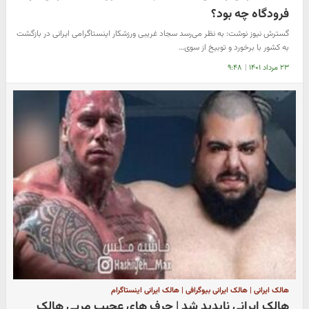
فرودگاه چه بود؟
گسترش نیوز نوشت: به نظر می‌رسد سجاد غریبی ورزشکار اینستاگرامی ایرانی در بازگشت
به کشور با برخورد و توبیخ از سوی…
۲۳ مرداد ۱۴۰۱
|
۹:۴۸
هالک ایرانی | هالک ایرانی بیوگرافی | هالک ایرانی اینستاگرام
هالک ایرانی ناپدید شد | حرف های عجیب مربی هالک