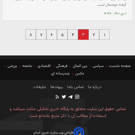
گرفته خوشحال است.
۱ دی ۱۴۰۱
|
۱۲:۴۸
۳
۸
۷
۶
۵
۴
۲
۱
صفحه نخست
سیاسی
بین الملل
فرهنگی
اقتصادی
جامعه
ورزشی
عکس
چندرسانه ای
درباره ما
تماس باما
پیوندها
تبلیغات
تمامی حقوق این سایت متعلق به پایگاه خبری تحلیلی مثلث میباشد و
استفاده از مطالب آن با ذکر منبع بلامانع است
طراحی وب سایت خبری آسام