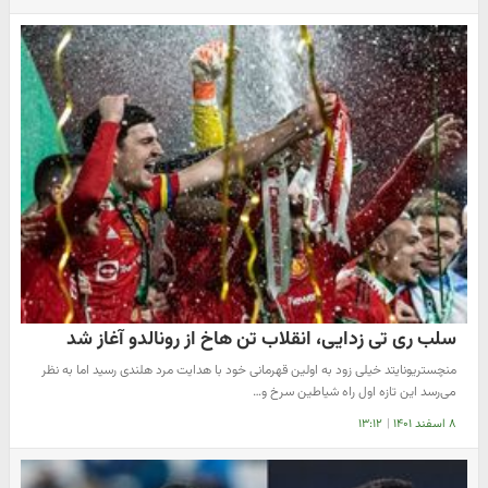
سلب ری تی زدایی، انقلاب تن هاخ از رونالدو آغاز شد
منچستریونایتد خیلی زود به اولین قهرمانی خود با هدایت مرد هلندی رسید اما به نظر
می‌رسد این تازه اول راه شیاطین سرخ و…
۸ اسفند ۱۴۰۱
|
۱۳:۱۲