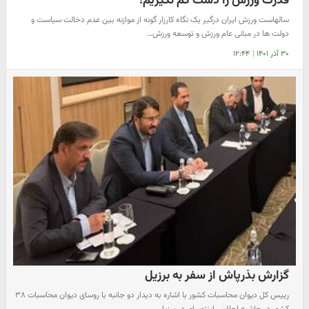
قدرت ورزش را دست کم نگیریم!
سالهاست ورزش ایران درگیر یک نگاه کارزار گونه از موازنه بین عدم دخالت سیاست و
دولت ها در مبانی عام ورزش و توسعه ورزش…
۳۰ آذر ۱۴۰۱
|
۱۲:۴۴
گزارش بذرپاش از سفر به برزیل
رییس کل ‌دیوان محاسبات کشور با اشاره به دیدار دو جانبه با روسای دیوان محاسبات ۳۸
کشور در حاشیه اجلاس اینتوسای در برزیل…