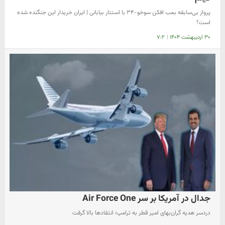
پرواز بی‌سابقه بمب افکن سوخو-۳۴ با استتار بیابانی | ایران خریدار این جنگنده شده
است؟
۳۰ اردیبهشت ۱۴۰۴
|
۷:۲
جدال در آمریکا بر سر Air Force One
دردسر هدیه گران‌بهای امیر قطر به ترامپ؛ انتقادها بالا گرفت