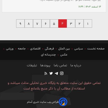
۱۴ اسفند ۱۴۰۳
|
۶:۴۹
۴
۹
۸
۷
۶
۵
۳
۲
۱
صفحه نخست
سیاسی
بین الملل
فرهنگی
اقتصادی
جامعه
ورزشی
عکس
چندرسانه ای
درباره ما
تماس باما
پیوندها
تبلیغات
تمامی حقوق این سایت متعلق به پایگاه خبری تحلیلی مثلث میباشد و
استفاده از مطالب آن با ذکر منبع بلامانع است
طراحی وب سایت خبری آسام