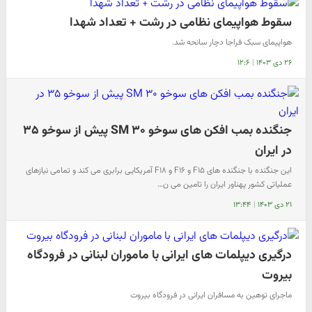
سقوط هواپیمای نظامی در رشت + تعداد شهدا
هواپیمای سبک فراجا دچار سانحه شد.
۲۶ دی ۱۴۰۳
|
۱۲:۶
جنگنده بمب افکن های سوخو ۳۰ SM پیش از سوخو ۳۵
در ایران
این جنگنده با جنگنده های F۱۵ و F۱۶ و F۱۸ آمریکایی برابری می کند و تمامی نیازهای
عملیاتی کشور پهناور ایران را تامین می ن…
۲۱ دی ۱۴۰۳
|
۱۳:۴۴
درگیری دیپلمات های ایرانی با ماموران لبنانی در فرودگاه
بیروت
ماجرای توهین به مسافران ایرانی در فرودگاه بیروت