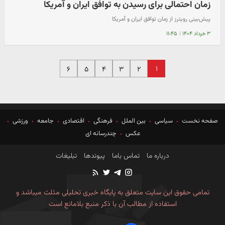
زمان احتمالی برای رسیدن به توافق ایران و آمریکا
پیش‌بینی رویترز از زمان توافق ایران و آمریکا
۳ خرداد ۱۴۰۴
|
۱۱:۴۵
۱
۶
۵
۴
۳
۲
صفحه نخست
سیاسی
بین الملل
فرهنگی
اقتصادی
جامعه
ورزشی
عکس
چندرسانه ای
درباره ما
تماس باما
پیوندها
تبلیغات
تمامی حقوق این سایت متعلق به پایگاه خبری تحلیلی مثلث میباشد و
استفاده از مطالب آن با ذکر منبع بلامانع است