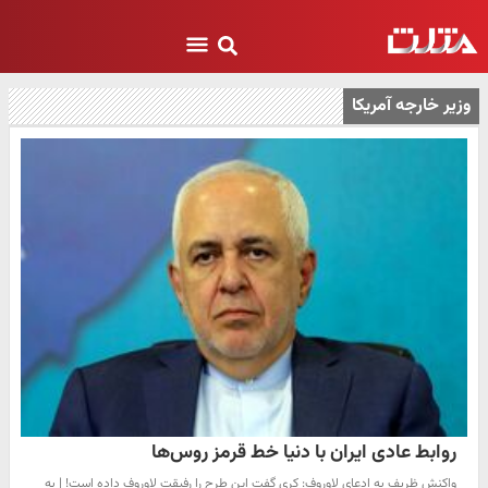
وزیر خارجه آمریکا
روابط عادی ایران با دنیا خط قرمز روس‌ها
واکنش ظریف به ادعای لاوروف:‌ کری گفت این طرح را رفیقت لاوروف داده است! | به