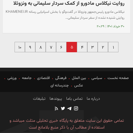
روایت نیکلاس مادورو از کمک سردار سلیمانی به ونزوئلا
نیکلاس مادورو رئیس‌جمهور ونزوئلا در گفت‌وگو با بخش اسپانیایی رسانه KHAMENEI.IR
روایتی شنیده نشده از سفر سردار سلیمانی…
۳۰ خرداد ۱۴۰۱
|
۲۰:۲۹
۵
۱۰
۹
۸
۷
۶
۴
۳
۲
۱
صفحه نخست
سیاسی
بین الملل
فرهنگی
اقتصادی
جامعه
ورزشی
عکس
چندرسانه ای
درباره ما
تماس باما
پیوندها
تبلیغات
تمامی حقوق این سایت متعلق به پایگاه خبری تحلیلی مثلث میباشد و
استفاده از مطالب آن با ذکر منبع بلامانع است