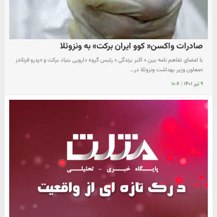
صادرات واکسن« کوو ایران برکت» به ونزوئلا
با امضای تفاهم نامه بین « اکبر برندگی » رئیس گروه دارویی بنیاد برکت و «پدرو فرناندز
»معاون وزیر بهداشت ونزوئلا در…
۹ تیر ۱۴۰۱
|
۱۰:۶