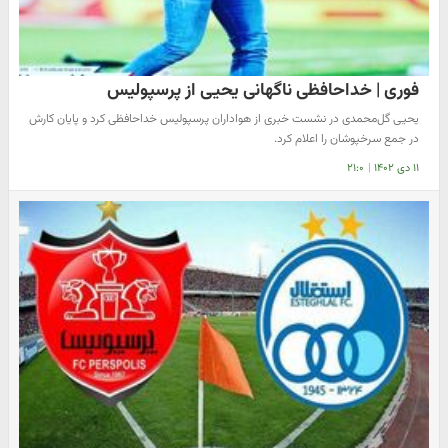
فوری | خداحافظی ناگهانی یحیی از پرسپولیس
یحیی گل‌محمدی در نشست خبری از هواداران پرسپولیس خداحافظی کرد و پایان کارش
در جمع سرخپوشان را اعلام کرد.
۱۱ دی ۱۴۰۲
|
۲۱:۰