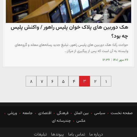
هک دوربین های پلاک خوان پلیس راهور / واکنش پلیس
چه بود؟
حوادث رکنا: هک دوربین های پلیس راهور، تبلیغ جدید رسانه‌های معاند و گروه‌های
وابسته به آن است که پس از پیگیری از مرکز…
۲۶ مهر ۱۴۰۱
|
۱۲:۳۶
۳
۸
۷
۶
۵
۴
۲
۱
صفحه نخست
سیاسی
بین الملل
فرهنگی
اقتصادی
جامعه
ورزشی
عکس
چندرسانه ای
درباره ما
تماس باما
پیوندها
تبلیغات