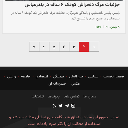
جزئیات مرگ دلخراش کودک ۶ ساله در بندرعباس
رئیس پلیس راهنمایی و رانندگی هرمزگان، جزئیات مرگ دلخراش یک کودک ۶ ساله در
بندرعباس در صبح امروز را تشریح کرد.
۸ بهمن ۱۴۰۱
|
۱۱:۴۷
۲
۷
۶
۵
۴
۳
۱
صفحه نخست
سیاسی
بین الملل
فرهنگی
اقتصادی
جامعه
ورزشی
عکس
چندرسانه ای
درباره ما
تماس باما
پیوندها
تبلیغات
تمامی حقوق این سایت متعلق به پایگاه خبری تحلیلی مثلث میباشد و
استفاده از مطالب آن با ذکر منبع بلامانع است