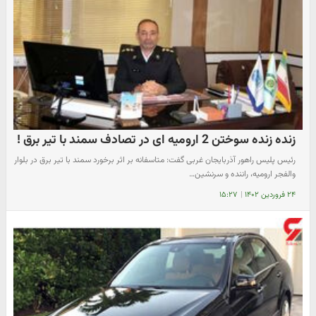
زنده زنده سوختن 2 ارومیه ای در تصادف سمند با تیر برق !
رئیس پلیس راهور آذربایجان غربی گفت: متاسفانه بر اثر برخورد سمند با تیر برق در بلوار
والفجر ارومیه، راننده و سرنشین…
۲۴ فروردین ۱۴۰۲
|
۱۵:۲۷