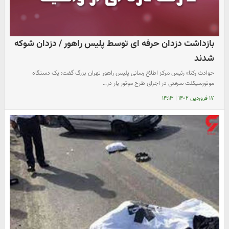
بازداشت دزدان حرفه ای توسط پلیس راهور / دزدان شوکه
شدند
حوادث رکنا» رئیس مرکز اطلاع رسانی پلیس راهور تهران بزرگ گفت: یک دستگاه
موتورسیکلت سرقتی در اجرای طرح موتور یار در…
۱۷ فروردین ۱۴۰۲
|
۱۴:۱۳