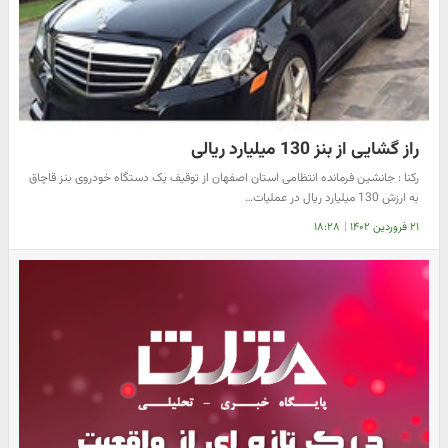
راز گشایی از بنز 130 میلیارد ریالی
رکنا : جانشین فرمانده انتظامی استان اصفهان از توقیف یک دستگاه خودروی بنز قاچاق
به ارزش 130 میلیارد ریال در عملیات…
۲۱ فروردین ۱۴۰۲
|
۱۸:۲۸