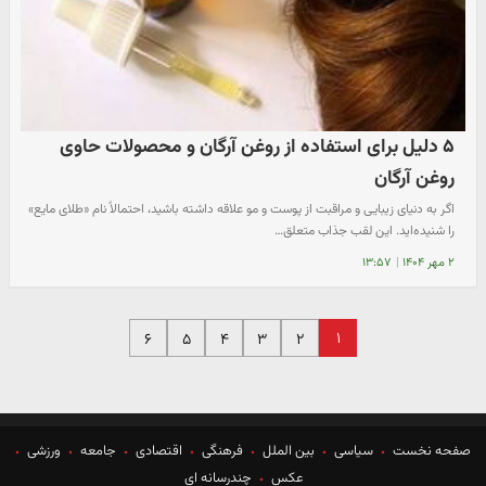
۵ دلیل برای استفاده از روغن آرگان و محصولات حاوی
روغن آرگان
اگر به دنیای زیبایی و مراقبت از پوست و مو علاقه داشته باشید، احتمالاً نام «طلای مایع»
را شنیده‌اید. این لقب جذاب متعلق…
۲ مهر ۱۴۰۴
|
۱۳:۵۷
۱
۶
۵
۴
۳
۲
صفحه نخست
سیاسی
بین الملل
فرهنگی
اقتصادی
جامعه
ورزشی
عکس
چندرسانه ای