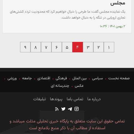
مجلس
یک نماینده مجلس گفت: ما طرحی را دنبال خواهیم کرد که محدودیت تردد کشتی‌های
تجاری اروپایی در تنگه را به دنبال خواهد داشت.
۲ بهمن ۱۴۰۱
|
۱۰:۳۶
۴
۹
۸
۷
۶
۵
۳
۲
۱
صفحه نخست
سیاسی
بین الملل
فرهنگی
اقتصادی
جامعه
ورزشی
عکس
چندرسانه ای
درباره ما
تماس باما
پیوندها
تبلیغات
تمامی حقوق این سایت متعلق به پایگاه خبری تحلیلی مثلث میباشد و
استفاده از مطالب آن با ذکر منبع بلامانع است