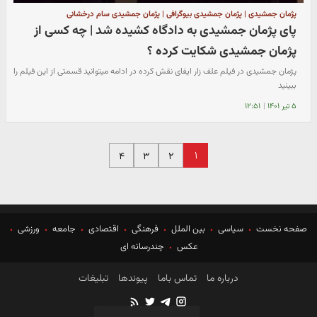
پژمان جمشیدی | پژمان جمشیدی بیوگرافی | پژمان جمشیدی سام درخشانی
پای پژمان جمشیدی به دادگاه کشیده شد | چه کسی از
پژمان جمشیدی شکایت کرده ؟
پژمان جمشیدی در فیلم علف زار ایفای نقش کرده در ادامه میتوانید قسمتی از این فیلم را
ببینید
۵ تیر ۱۴۰۱
|
۱۲:۵۱
۱
۴
۳
۲
صفحه نخست
سیاسی
بین الملل
فرهنگی
اقتصادی
جامعه
ورزشی
عکس
چندرسانه ای
درباره ما
تماس باما
پیوندها
تبلیغات