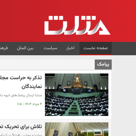
صفحه نخست
اخبار
سیاست
بین الملل
فرهن
پیامک
تذکر به حراست مجلس
نمایندگان
منشا ارسال پیامک‌های انبوه 
۴ خرداد ۱۴۰۴
|
۱۱:۵
تلاش برای تحریک ت
نماینده مجلس افشاگری کرد|ماج