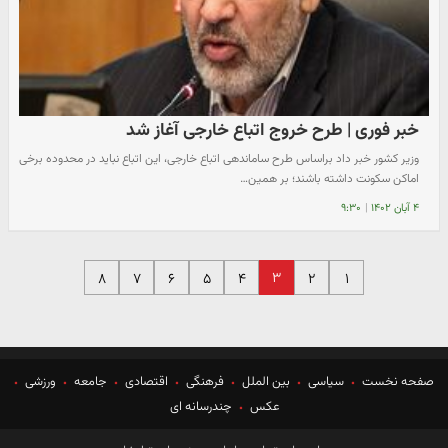
خبر فوری | طرح خروج اتباع خارجی آغاز شد
وزیر کشور خبر داد براساس طرح ساماندهی اتباع خارجی، این اتباع نباید در محدوده برخی
اماکن سکونت داشته باشند؛ بر همین…
۴ آبان ۱۴۰۲
|
۹:۳۰
۳
۸
۷
۶
۵
۴
۲
۱
صفحه نخست
سیاسی
بین الملل
فرهنگی
اقتصادی
جامعه
ورزشی
عکس
چندرسانه ای