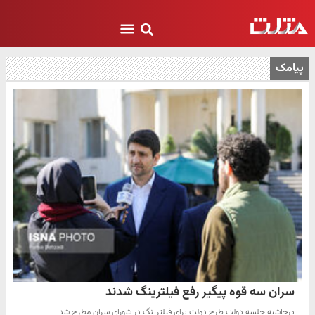
پیامک
سران سه قوه پیگیر رفع فیلترینگ شدند
درحاشیه جلسه دولت طرح دولت برای فیلترینگ در شورای سران مطرح شد