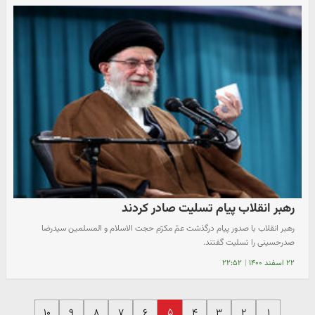
رهبر انقلاب پیام تسلیت صادر کردند
رهبر انقلاب با صدور پیام درگذشت عمّ مکرّم حجت الاسلام و المسلمین سیدرضا
صدرحسینی را تسلیت گفتند.
۲۲ اسفند ۱۴۰۰
|
۲۲:۵۲
۵
۱۰
۹
۸
۷
۶
۴
۳
۲
۱