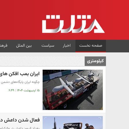
صفحه نخست
اخبار
سیاست
بین الملل
فرهن
کیلومتری
ایران بمب افکن های B2 آمریکا را از 3 هزار کیلومتری نابود می 
چگونه ایران پایگاه‌های دشمن ر
۱۵ اردیبهشت ۱۴۰۴
|
۶:۴۹
فعال شدن داعش در ۵۰ کیلومتری مرز عراق در سور
بغداد الیوم: داعش در ۵۰ کیلومتری مرز عراق با سوریه فعالیت دارد