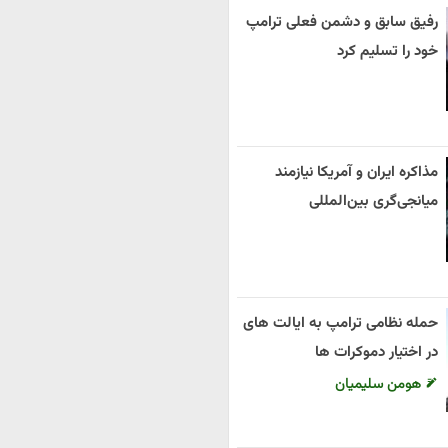
رفیق سابق و دشمن فعلی ترامپ
خود را تسلیم کرد
مذاکره ایران و آمریکا نیازمند
میانجی‌گری بین‌المللی
حمله نظامی ترامپ به ایالت های
در اختیار دموکرات ها
هومن سلیمیان