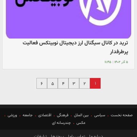
ترید در کانال سیگنال ارز دیجیتال نوبیتکس فعالیت
پرطرفدار
۵ آذر ۱۴۰۲
|
۱۱:۴۵
۱
۶
۵
۴
۳
۲
صفحه نخست
سیاسی
بین الملل
فرهنگی
اقتصادی
جامعه
ورزشی
عکس
چندرسانه ای
درباره ما
تماس باما
پیوندها
تبلیغات