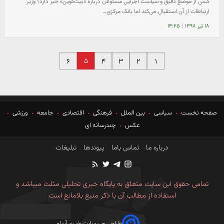
کسی از موضع دقیق و سیاست اجرایی مسئولان درباره «بیت‌کوین» خبر دارد؟ وزیر
ارتباطات از آن استقبال می‌کند اما بانک مرکزی…
۱۸ تیر ۱۳۹۸
|
۱۴:۲۵
۵
۶
۴
۳
۲
۱
صفحه نخست
سیاسی
بین الملل
فرهنگی
اقتصادی
جامعه
ورزشی
عکس
چندرسانه ای
درباره ما
تماس باما
پیوندها
تبلیغات
تمامی حقوق این سایت متعلق به پایگاه خبری تحلیلی مثلث میباشد و
استفاده از مطالب آن با ذکر منبع بلامانع است
طراحی وب سایت خبری آسام