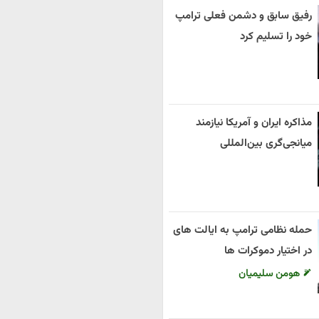
رفیق سابق و دشمن فعلی ترامپ
خود را تسلیم کرد
مذاکره ایران و آمریکا نیازمند
میانجی‌گری بین‌المللی
حمله نظامی ترامپ به ایالت های
در اختیار دموکرات ها
هومن سلیمیان