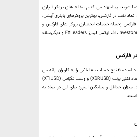
 آشنا شوید، پیشنهاد می کنیم مقاله های بروکر آلپاری
نماد نفت در فارکس، بهترین بروکرهای باینری آپشن،
ار فارکس ازجمله خدمات انحصاری بروکر های فارکس و
باینری آپشن خانه فارکس من ifxhome، اینوست و پدیا Investopedia، اف ایکس لیدرز FXLeaders و دیگررسانه
در فارکس
، که از سال 2014 در سنگاپور تأسیس شده است، 6 نوع حساب معاملاتی را به کاربران ارائه می
کند و اسپرد تمامی این حساب ها شناور است. این بروکر دو نماد نفتی برنت (XBRUSD) و وست تگزاس (XTIUSD)
 قرار می دهد. میزان حداقل و میانگین اسپرد برای این دو نماد به