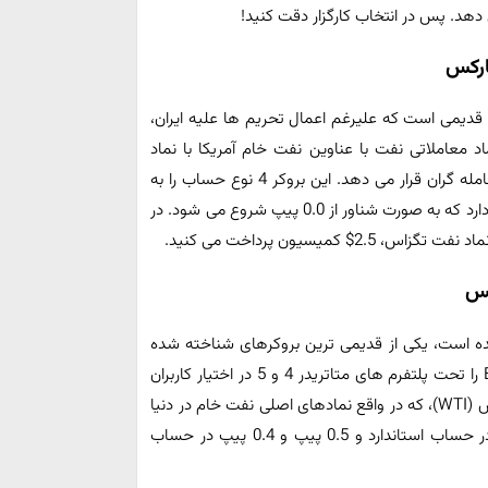
دهد. پس در انتخاب کارگزار دقت کنید!
ارکس
 کرد، از بروکرهای قدیمی است که علیرغم اعمال تحریم ها علیه ایران،
ماد معاملاتی نفت با عناوین نفت خام آمریکا با نماد
(WTI) و نفت برنت انگلیس با نماد (BRENT) را در اختیار معامله گران قرار می دهد. این بروکر 4 نوع حساب را به
معامله گران ارائه می کند و حساب ECN آن، کمترین اسپرد را دارد که به صورت شناور از 0.0 پیپ شروع می شود. در
کس
ل 1998 در روسیه تأسیس شده است، یکی از قدیمی ترین بروکرهای شناخته شده
میان ایرانیان است. این بروکر، 2 نوع حساب استاندارد و ECN را تحت پلتفرم های متاتریدر 4 و 5 در اختیار کاربران
قرار می دهد. آلپاری، دو نماد نفتی برنت (BRN) و وست تگزاس (WTI)، که در واقع نمادهای اصلی نفت خام در دنیا
محسوب می شوند را با اسپرد به ترتیب 1 پیپ و 0.8 پیپ در حساب استاندارد و 0.5 پیپ و 0.4 پیپ در حساب