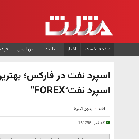
صفحه نخست
اخبار
سیاست
بین الملل
فرهن
اسپرد نفت در فارکس؛ بهترین 
اسپرد نفت ّFOREX"
خانه
بدون تبلیغ
کدخبر:
162785