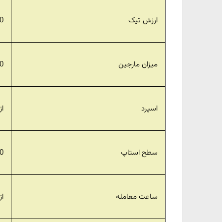
ارزش تیک
0
میزان مارجین
00
اسپرد
از 0.0
سطح استاپ
0
ساعت معامله
از ی