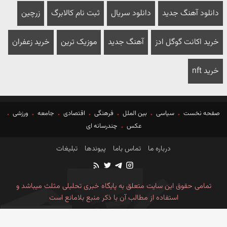
دانلود آهنگ جدید
دانلود سریال
ثبت نام کالابرگ
زرچین
خرید اکانت گوگل ادز
آهنگ جدید
موزیک ترین
خرید زعفران
خرید nft
صفحه نخست
سیاسی
بین الملل
فرهنگی
اقتصادی
جامعه
ورزشی
عکس
چندرسانه ای
درباره ما
تماس باما
پیوندها
تبلیغات
تمامی حقوق این سایت متعلق به پایگاه خبری تحلیلی مثلث میباشد و
استفاده از مطالب آن با ذکر منبع بلامانع است
طراحی وب سایت خبری آسام