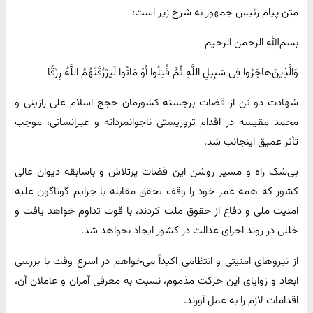
متن پیام رئیس جمهور به شرح زیر است:
بسم‌الله الرحمن الرحیم
وَالَّذِینَ‌هاجَرُوا فِی سَبِیلِ اللَّهِ ثُمَّ قُتِلُوا أَوْ مَاتُوا لَیرْزُقَنَّهُمُ اللَّهُ رِزْقًا
شهادت دو تن از قضات برجسته کشورمان حجج اسلام علی رازینی و
محمد مقیسه در اقدام تروریستی ناجوانمردانه و غیرانسانی، موجب
تأثر عمیق اینجانب شد.
بی‌شک راه و مسیر روشن این قضات پرتلاش و باسابقه دیوان عالی
کشور که همه عمر خود را وقف تحقق مقابله با جرایم گوناگون علیه
امنیت ملی و دفاع از حقوق ملت کردند، با قوت تداوم خواهد یافت و
خللی در روند اجرای عدالت در کشور ایجاد نخواهد شد.
از نیروهای امنیتی و انتظامی اکیداً می‌خواهم در اسرع وقت با بررسی
ابعاد و زوایای این حرکت مذموم، نسبت به معرفی آمران و عاملان آن،
اقدامات لازم را به عمل آورند.