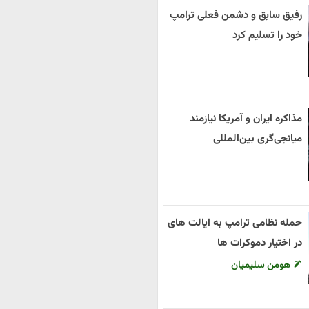
رفیق سابق و دشمن فعلی ترامپ
خود را تسلیم کرد
مذاکره ایران و آمریکا نیازمند
میانجی‌گری بین‌المللی
حمله نظامی ترامپ به ایالت های
در اختیار دموکرات ها
هومن سلیمیان