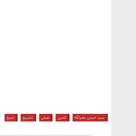
سید حسن نصرالله
الدین
صفی
تشییع
شیخ