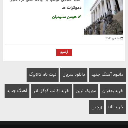
دموکرات ها
هومن سلیمیان
۲۰ مهر ۱۴۰۴
آرشیو
دانلود آهنگ جدید
دانلود سریال
ثبت نام کالابرگ
خرید زعفران
موزیک ترین
خرید اکانت گوگل ادز
آهنگ جدید
خرید nft
زرچین