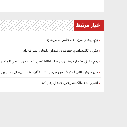
اخبار مرتبط
پایِ برجام امروز به مجلس باز می‌شود
یکی از کاندیداهای حقوقدان شورای نگهبان انصراف داد
رقم دقیق حقوق کارمندان در سال 1404تعین شد | پایان انتظار کارمندان
خبر خوش قالیباف در 18 مهر برای بازنشستگان | همسان‌سازی حقوق بازنشستگان از این ماه اجرا می‌شود+فیلم
اعتبار نامه مالک شریعتی جنجال به پا کرد