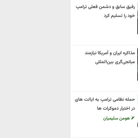
رفیق سابق و دشمن فعلی ترامپ
خود را تسلیم کرد
مذاکره ایران و آمریکا نیازمند
میانجی‌گری بین‌المللی
حمله نظامی ترامپ به ایالت های
در اختیار دموکرات ها
هومن سلیمیان